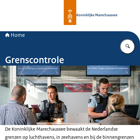
Naar de homepage van Koninklijke 
Koninklijke Marechaussee
Home
Vu
Grenscontrole
De Koninklijke Marechaussee bewaakt de Nederlandse
grenzen op luchthavens, in zeehavens en bij de binnengrenzen