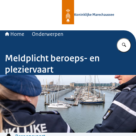
Naar de homepage van Koninklijke 
Koninklijke Marechaussee
Home
Onderwerpen
Vu
Meldplicht beroeps- en
pleziervaart