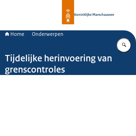
Naar de homepage van Koninklijke 
Koninklijke Marechaussee
Home
Onderwerpen
Vu
Tijdelijke herinvoering van
grenscontroles