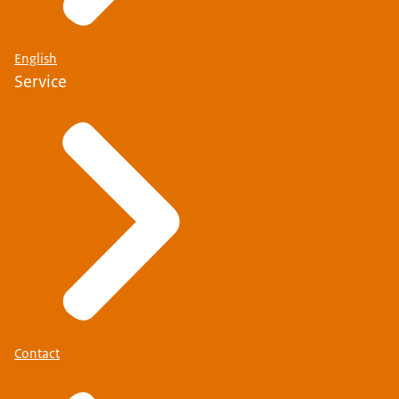
We bewaken de rechtstaat en beschermen de
samenleving, voor uw veiligheid.
English
Wij worden continu ingezet, in Nederland en
Service
daarbuiten.
U vindt ons op luchthavens, waar wij het
vertrouwde gezicht zijn.
Wij zijn experts in identiteitscontrole en doen
onderzoek naar mensensmokkel.
Wij bewaken de grens en vervullen politietaken.
Wij beschermen onze veiligheid.
Als het er echt op aankomt, dan staan wij er.
Wij zijn wereldwijd actief.
Contact
We controleren, rechercheren, bewaken en