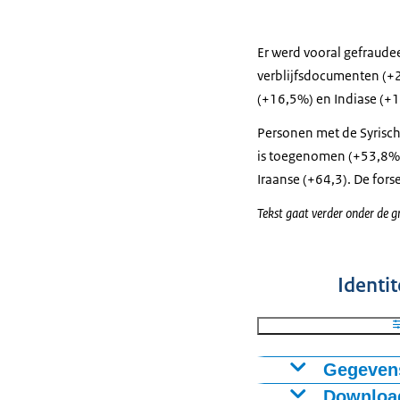
Er werd vooral gefraude
verblijfsdocumenten (+2
(+16,5%) en Indiase (
Personen met de Syrisch
is toegenomen (+53,8%)
Iraanse (+64,3). De fors
Tekst gaat verder onder de gr
Identi
Gegevens
Download
Aantal z