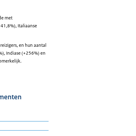
ude met
41,8%), Italiaanse
eizigers, en hun aantal
%), Indiase (+256%) en
pmerkelijk.
umenten