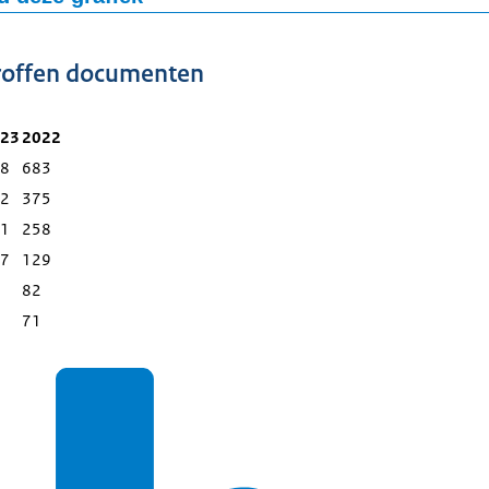
1487
1338
-bestand
roffen documenten
1465
1598
23
2022
1710
8
683
2
375
1
258
7
129
82
71