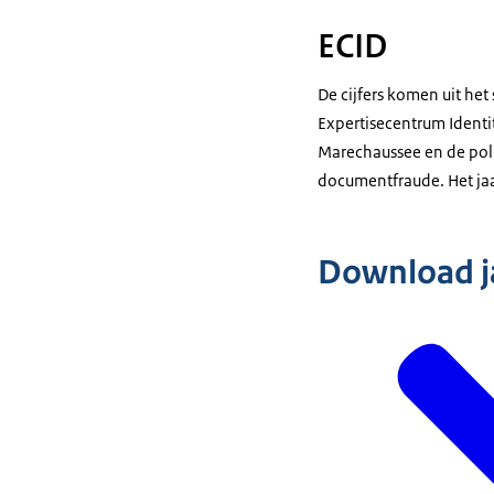
ECID
De cijfers komen uit het
Expertisecentrum Identi
Marechaussee en de polit
documentfraude. Het jaa
Download j