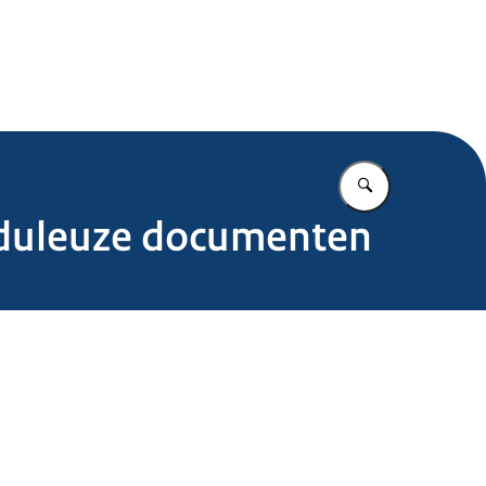
Marechaussee
Vul in wat u z
uduleuze documenten