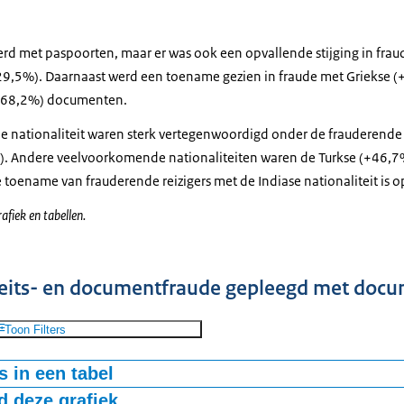
erd met paspoorten, maar er was ook een opvallende stijging in fra
9,5%). Daarnaast werd een toename gezien in fraude met Griekse (+
+168,2%) documenten.
e nationaliteit waren sterk vertegenwoordigd onder de frauderende r
. Andere veelvoorkomende nationaliteiten waren de Turkse (+46,7
e toename van frauderende reizigers met de Indiase nationaliteit is o
afiek en tabellen.
teits- en documentfraude gepleegd met doc
Toon Filters
 in een tabel
 deze grafiek
aken
Aantal documenten