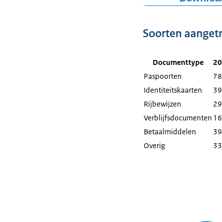
2019
1036
Figuur als PNG
2020
878
Download CSV
Soorten aanget
2021
969
2022
1146
Documenttype
20
2023
1260
Paspoorten
78
Identiteitskaarten
39
Rijbewijzen
29
Verblijfsdocumenten
16
Betaalmiddelen
39
Overig
33