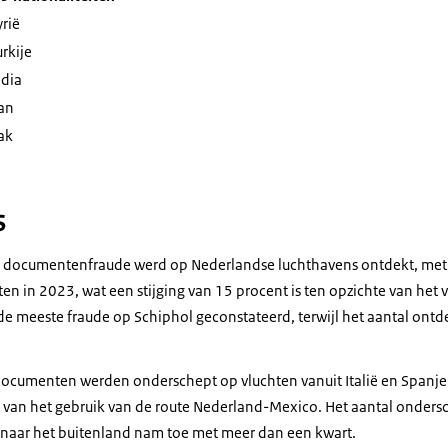
yrië
urkije
ndia
ran
rak
s
e documentenfraude werd op Nederlandse luchthavens ontdekt, met 
 in 2023, wat een stijging van 15 procent is ten opzichte van het v
e meeste fraude op Schiphol geconstateerd, terwijl het aantal on
ocumenten werden onderschept op vluchten vanuit Italië en Spanje
 van het gebruik van de route Nederland-Mexico. Het aantal onde
 naar het buitenland nam toe met meer dan een kwart.