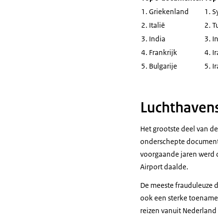
1. Griekenland
1. S
2. Italië
2. T
3. India
3. I
4. Frankrijk
4. I
5. Bulgarije
5. I
Luchthaven
Het grootste deel van d
onderschepte documenten
voorgaande jaren werd d
Airport daalde.
De meeste frauduleuze d
ook een sterke toename
reizen vanuit Nederland