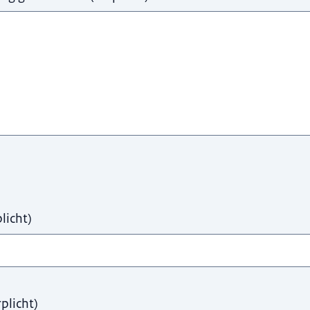
licht
)
rplicht
)