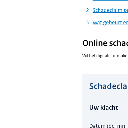
Schadeclaim pe
Wat gebeurt e
Online scha
Vul het digitale formulier
Schadecla
Hier niets invull
Uw klacht
Datum (dd-mm-