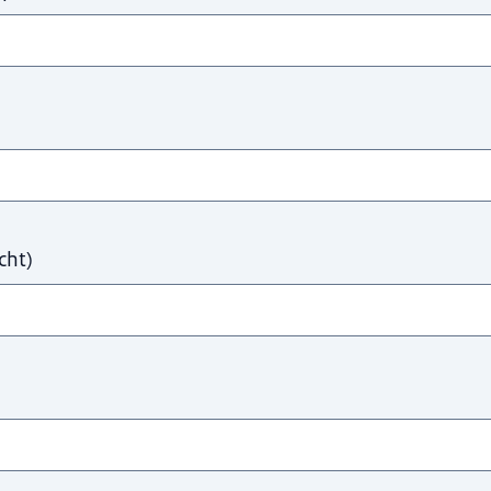
cht
)