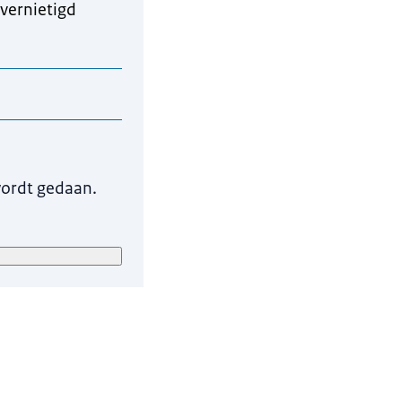
vernietigd
telijke
wordt gedaan.
lacht in behandeling
ijke Marechaussee.
 wettelijke
 de Koninklijke