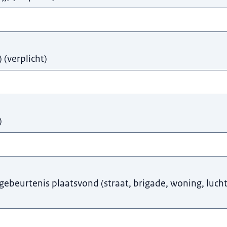
)
(
verplicht
)
)
ebeurtenis plaatsvond (straat, brigade, woning, luch