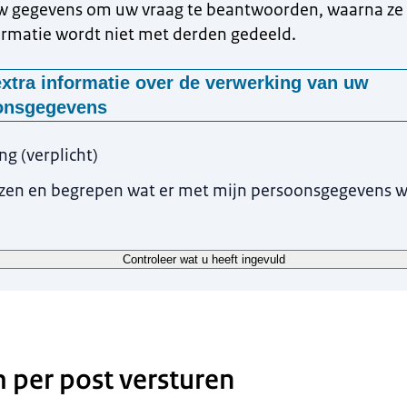
w gegevens om uw vraag te beantwoorden, waarna ze 
rmatie wordt niet met derden gedeeld.
xtra informatie over de verwerking van uw
onsgegevens
rden deze gegevens gevraagd?
ing
(
verplicht
)
ken uw persoonsgegevens om uitvoering te kunnen geven aan de wet
ezen en begrepen wat er met mijn persoonsgegevens 
delingsprocedure. Zonder deze gegevens zijn wij niet in staat uw k
 u over de uitkomst te informeren
anier worden uw gegevens verwerkt?
Controleer wat u heeft ingevuld
wordt behandeld door gespecialiseerde medewerkers van de Koninkl
 worden niet met derden gedeeld, tenzij dit noodzakelijk is voor de
 van de klacht of als u daar expliciet toestemming voor geeft.
waren wij uw gegevens?
 per post versturen
jnen en de specifieke richtlijnen voor klachtenbehandeling binnen