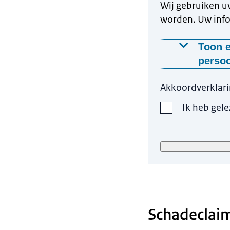
Wij gebruiken u
worden. Uw info
Toon e
perso
Waarom wo
Akkoordverklar
Wij verwer
Ik heb gel
klachtbehan
te nemen en
Op welke m
Uw klacht 
Uw gegevens
afhandeling
Hoelang be
Schadeclaim
bewaartermi