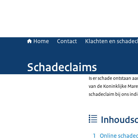
Home
Contact
Klachten en schadec
Schadeclaims
Is er schade ontstaan 
van de Koninklijke Mare
schadeclaim bij ons ind
Inhouds
Online schadec