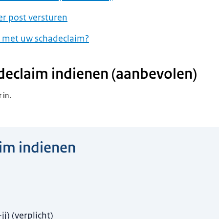
r post versturen
r met uw schadeclaim?
declaim indienen (aanbevolen)
 in.
im indienen
en a.u.b.
jj)
(
verplicht
)