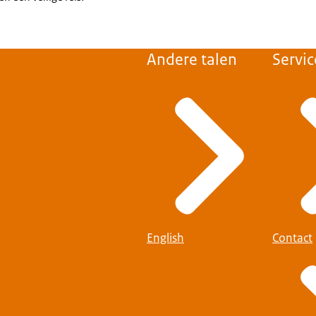
rekt, zijn hier een paar belangrijke punten:
 op de luchthaven kom je eerst langs security, waar je spullen worde
n van een land. Ze houden zich bezig met de veiligheidscontroles op 
Andere talen
Servic
a je door naar de paspoortcontrole, waar de Marechaussee je ident
Zij zijn verantwoordelijk voor veiligheidstaken en zorgen dat alles i
dat je paspoort, visum en identiteitskaart geldig zijn. Sommige land
uur dan je verblijf.
en minderjarig kind reist, heb je toestemming nodig van ouders of v
formulier via onze website om dit aan te tonen.
 openstaande boetes hebt om vertraging te voorkomen.
ereidingen verloopt je reis zonder onnodige oponthoud. Geniet van
English
Contact