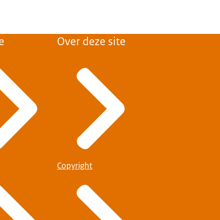
n gecontroleerd bij
de luchthaven.
e
Over deze site
iteitsdocumenten
n goede orde
en eisen een langere
oogden. Gebruik het
 je avontuur en een
Copyright