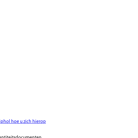
iphol hoe u zich hierop
dentiteitsdocumenten.