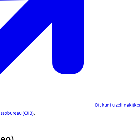
Dit kunt u zelf nakijk
cassobureau (CJIB)
.
deo)