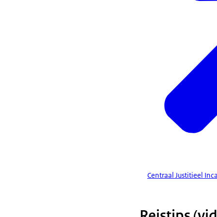
Centraal Justitieel In
Reistips (vi