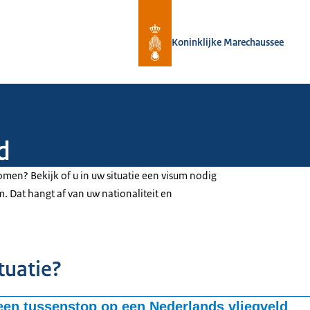
Naar de homepage van Koninklijke 
Koninklijke Marechaussee
d
men? Bekijk of u in uw situatie een visum nodig
m. Dat hangt af van uw nationaliteit en
tuatie?
een tussenstop op een Nederlands vliegveld