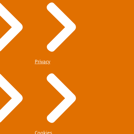
verblijfsvergunning en
Privacy
n Schengenvisum nodig
Cookies