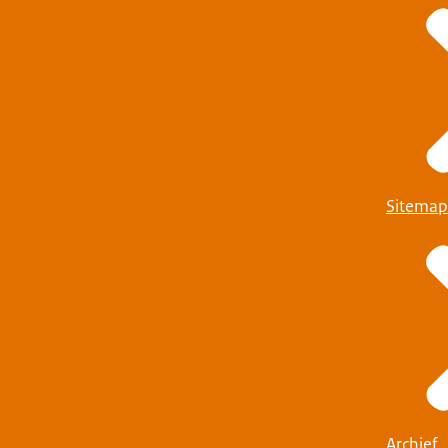
Check of u een 
Sitemap
lijf nodig heeft
Check of u ee
ling of staatloos? Dan gelden andere regels.
Archief