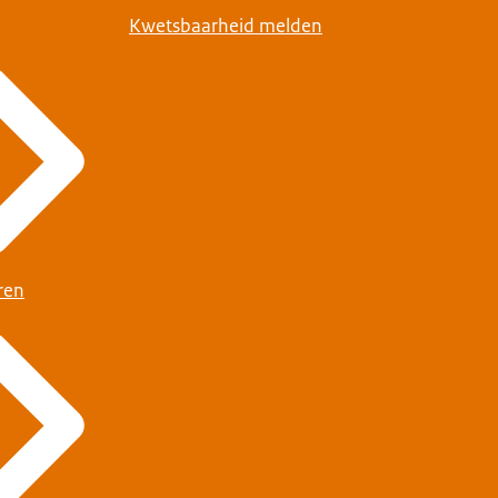
Kwetsbaarheid melden
n.
nd
lid met de nationaliteit
visum. Check of u hier
ren