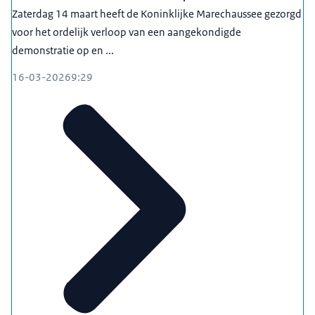
stadium kunnen personen die strafbare feiten hebben
Zaterdag 14 maart heeft de Koninklijke Marechaussee gezorgd
begaan, door de Marechaussee worden aangehouden
voor het ordelijk verloop van een aangekondigde
of opgespoord. Om deze reden worden er door de
demonstratie op en ...
Marechaussee doorgaans camerabeelden van
demonstraties gemaakt. Het feit dat er een
16-03-2026
9:29
demonstratie plaatsvindt, vormt geen vrijbrief voor het
plegen van strafbare feiten. Alle overige geldende
wetgeving blijft onverminderd van kracht.