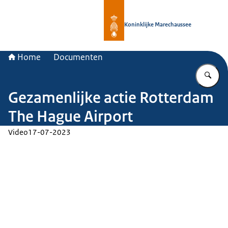
Naar de homepage van Koninklijke 
Koninklijke Marechaussee
Home
Documenten
Vu
Gezamenlijke actie Rotterdam
The Hague Airport
Video
17-07-2023