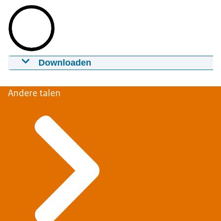
Downloaden
Gezamenlijke actie Rotterdam The Hague
Airport
Andere talen
17-07-2023
01:29
mp4
43.9 MB
Download