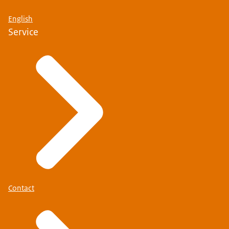
waar de Marechaussee je
English
identiteitsdocumenten controleert. Zij zijn
Service
verantwoordelijk voor veiligheidstaken en
zorgen dat alles in goede orde verloopt.
Zorg ervoor dat je paspoort, visum en
identiteitskaart geldig zijn. Sommige landen
eisen een langere geldigheidsduur dan je
verblijf.
Als je met een minderjarig kind reist, heb je
toestemming nodig van ouders of voogden.
Gebruik het toestemmingsformulier via onze
website om dit aan te tonen.
Check of je openstaande boetes hebt om
vertraging te voorkomen.
Contact
Met deze voorbereidingen verloopt je reis zonder
onnodige oponthoud. Geniet van je avontuur en