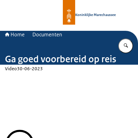
Naar de homepage van Koninklijke 
Koninklijke Marechaussee
Home
Documenten
Vu
Ga goed voorbereid op reis
Video
30-06-2023