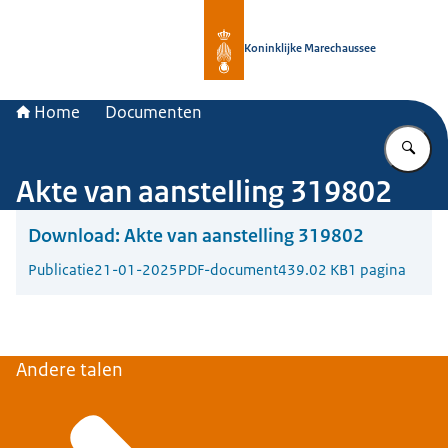
Naar de homepage van Koninklijke 
Koninklijke Marechaussee
Home
Documenten
Vu
Akte van aanstelling 319802
Download:
Akte van aanstelling 319802
Publicatie
21-01-2025
PDF-document
439.02 KB
1 pagina
Andere talen