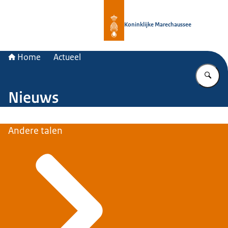
Naar de homepage van Koninklijke 
Koninklijke Marechaussee
Home
Actueel
Vu
Nieuws
Andere talen