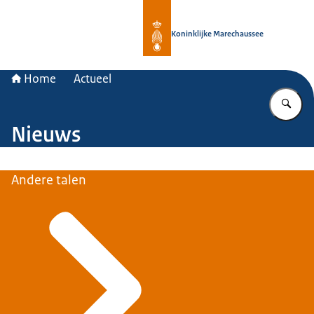
Naar de homepage van Koninklijke 
Koninklijke Marechaussee
Home
Actueel
Vu
Nieuws
Andere talen