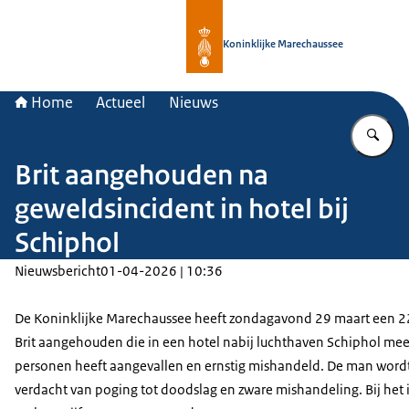
Naar de homepage van Koninklijke 
Koninklijke Marechaussee
Home
Actueel
Nieuws
Vu
Brit aangehouden na
geweldsincident in hotel bij
Schiphol
Nieuwsbericht
01-04-2026 | 10:36
De Koninklijke Marechaussee heeft zondagavond 29 maart een 22
Brit aangehouden die in een hotel nabij luchthaven Schiphol me
personen heeft aangevallen en ernstig mishandeld. De man word
verdacht van poging tot doodslag en zware mishandeling. Bij het 