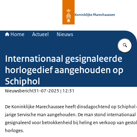
Naar de homepage van Koninklijke 
Koninklijke Marechaussee
Home
Actueel
Nieuws
Vu
Internationaal gesignaleerde
horlogedief aangehouden op
Schiphol
Nieuwsbericht
31-07-2025 | 12:31
De Koninklijke Marechaussee heeft dinsdagochtend op Schiphol
jarige Servische man aangehouden. De man stond internationaal
gesignaleerd voor betrokkenheid bij heling en verkoop van gesto
horloges.