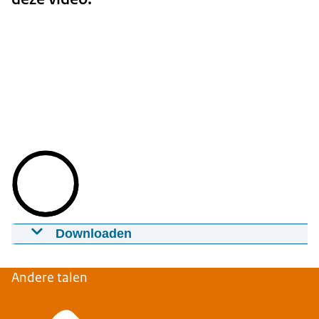
Downloaden
Wat zijn signaleringen en hoe handelen wij
deze af?
Andere talen
05-08-2024
01:00
mp4
16,6 MB
Download