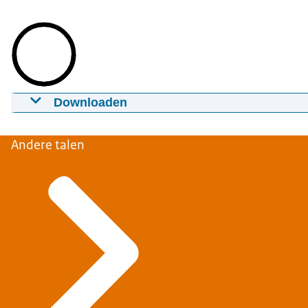
Downloaden
Herdenking MH17
17-07-2024
03:29
mp4
35,4 MB
Andere talen
Download