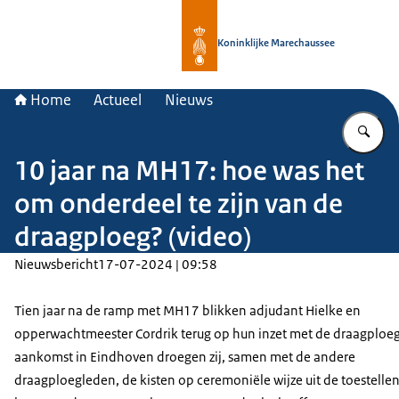
Naar de homepage van Koninklijke 
Koninklijke Marechaussee
Home
Actueel
Nieuws
Vu
10 jaar na MH17: hoe was het
om onderdeel te zijn van de
draagploeg? (video)
Nieuwsbericht
17-07-2024 | 09:58
Tien jaar na de ramp met MH17 blikken adjudant Hielke en
opperwachtmeester Cordrik terug op hun inzet met de draagploeg.
aankomst in Eindhoven droegen zij, samen met de andere
draagploegleden, de kisten op ceremoniële wijze uit de toestelle