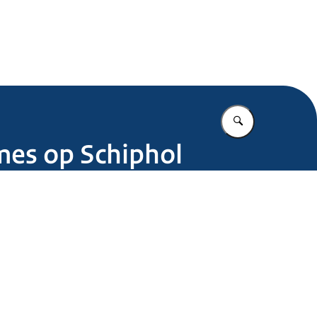
Marechaussee
Vul in wat u z
mes op Schiphol