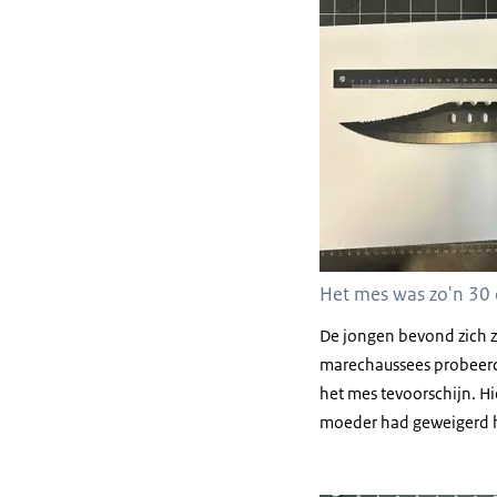
Het mes was zo'n 30 
De jongen bevond zich zo
marechaussees probeerd
het mes tevoorschijn. H
moeder had geweigerd h