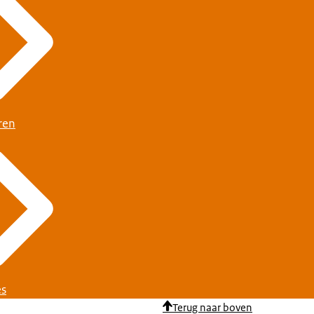
ren
es
Terug naar boven