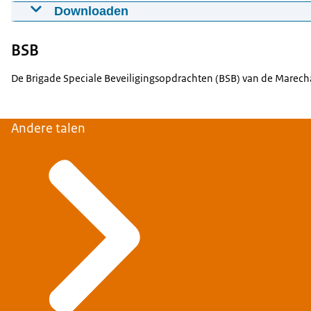
Downloaden
Kijkje achter de schermen bij de Brigade Speciale 
05-07-2023
01:52
mp4
50.2 MB
BSB
Download
De Brigade Speciale Beveiligingsopdrachten (BSB) van de Marechau
Andere talen