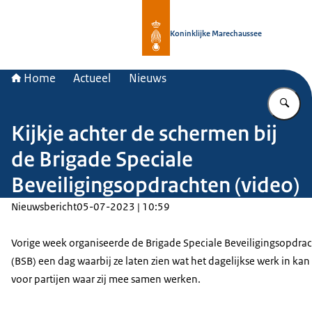
Naar de homepage van Koninklijke 
Koninklijke Marechaussee
Home
Actueel
Nieuws
Vu
Kijkje achter de schermen bij
de Brigade Speciale
Beveiligingsopdrachten (video)
Nieuwsbericht
05-07-2023 | 10:59
Vorige week organiseerde de Brigade Speciale Beveiligingsopdra
(BSB) een dag waarbij ze laten zien wat het dagelijkse werk in ka
voor partijen waar zij mee samen werken.