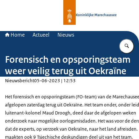
Naar de homepage van Koninklijke 
Koninklijke Marechaussee
Home
Actueel
Nieuws
Vu
Forensisch en opsporingsteam
weer veilig terug uit Oekraïne
Nieuwsbericht
05-06-2023 | 12:53
Het forensisch en opsporingsteam (FO-team) van de Marechause
afgelopen zaterdag terug uit Oekraïne. Het team onder, onder lei
luitenant-kolonel Maud Droogh, deed daar de afgelopen weken
onderzoek naar mogelijke oorlogsmisdaden. Het was voor de der
dat de experts, op verzoek van Oekraïne, naar het land afreisden. 
maakten ook 9 Tsjechische deskundigen deel uit van het team.